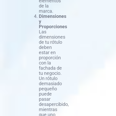
elementos
de la
marca.
Dimensiones
y
Proporciones
Las
dimensiones
de tu rótulo
deben
estar en
proporción
con la
fachada de
tu negocio.
Un rótulo
demasiado
pequeño
puede
pasar
desapercibido,
mientras
que uno