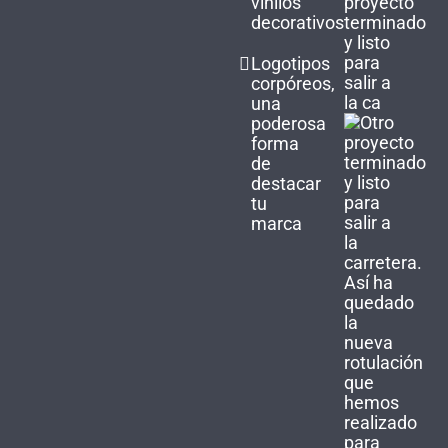
vinilos
proyecto
decorativos
terminado
y listo
para
Logotipos
salir a
corpóreos,
la ca
una
poderosa
forma
de
destacar
tu
marca