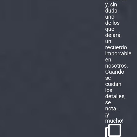
Cuando
se
cuidan
los
detalles,
se
nota…
¡y
mucho!