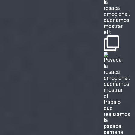
la
resaca
emocional,
queríamos
mostrar
el t