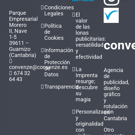
Condiciones
Parque
Legales
El
Empresarial
valor
Morero
Política
de las
II, Nave
de
lonas
1-5
Cookies
publicitarias:
conv
39611 –
versatilidad
Guarnizo
Información
y
(Cantabria)
de
efectividad
Protección
convenze@convenze.es
de
La
Agencia
674 32
Datos
Imprenta
de
64 43
resurge;
publicidad,
Transparencia
descubre
diseño
su
gráfico
magia
y
rotulación
Personalización
en
y
Cantabria
originalidad
con
Otro