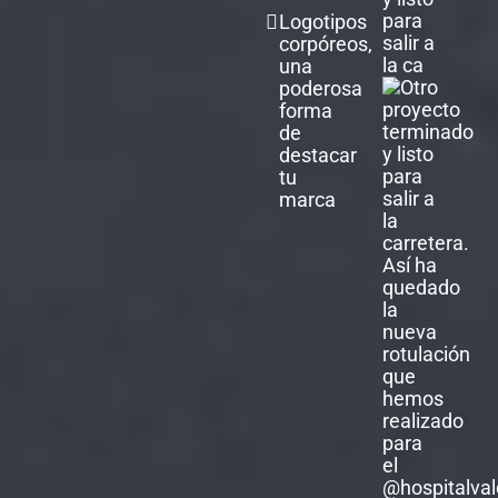
para
Logotipos
salir a
corpóreos,
la ca
una
poderosa
forma
de
destacar
tu
marca