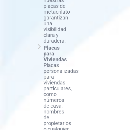
nuestras
placas de
metacrilato
garantizan
una
visibilidad
clara y
duradera.
Placas
para
Viviendas
Placas
personalizadas
para
viviendas
particulares,
como
números
de casa,
nombres
de
propietarios
o cualquier