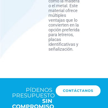
como la madera
o el metal. Este
material ofrece
múltiples
ventajas que lo
convierten en la
opción preferida
para letreros,
placas
identificativas y
señalización.
PÍDENOS
CONTÁCTANOS
PRESUPUESTO
SIN
COMPROMISO