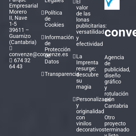
Legales
El
Empresarial
valor
Morero
Política
de las
II, Nave
de
lonas
1-5
Cookies
publicitarias:
conv
39611 –
versatilidad
Guarnizo
Información
y
(Cantabria)
de
efectividad
Protección
convenze@convenze.es
de
La
Agencia
674 32
Datos
Imprenta
de
64 43
resurge;
publicidad,
Transparencia
descubre
diseño
su
gráfico
magia
y
rotulación
Personalización
en
y
Cantabria
originalidad
con
Otro
vinilos
proyecto
decorativos
terminado
y listo