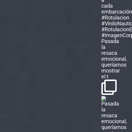
Pasada
la
resaca
emocional,
queríamos
mostrar
el t