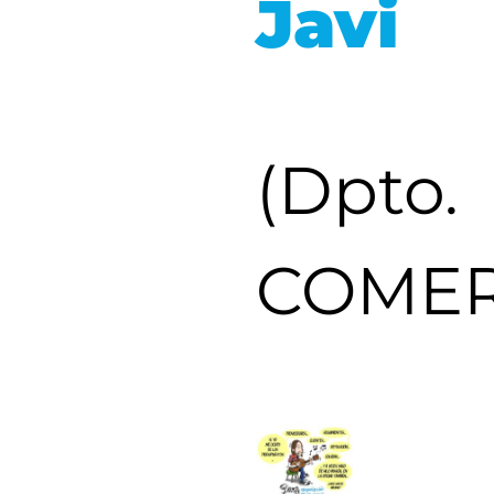
Javi
(Dpto.
COMER