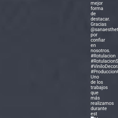
Uno
de los
trabajos
que
más
realizamos
durante
est