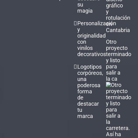
su
gráfico
magia
y
rotulación
Personalización
en
y
Cantabria
originalidad
con
Otro
vinilos
proyecto
decorativos
terminado
y listo
para
Logotipos
salir a
corpóreos,
la ca
una
poderosa
forma
de
destacar
tu
marca