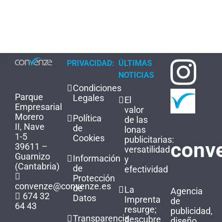
PRIVACIDAD:
ÚLTIMAS
NOTICIAS
Condiciones
Parque
Legales
El
Empresarial
valor
Morero
Política
de las
II, Nave
de
lonas
1-5
Cookies
publicitarias:
conv
39611 –
versatilidad
Guarnizo
Información
y
(Cantabria)
de
efectividad
Protección
convenze@convenze.es
de
La
Agencia
674 32
Datos
Imprenta
de
64 43
resurge;
publicidad,
Transparencia
descubre
diseño