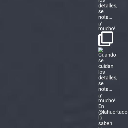
detalles,
se
nota…
¡y
mucho!