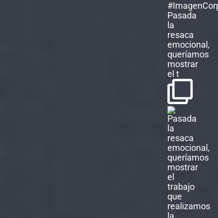
Pasada
la
resaca
emocional,
queríamos
mostrar
el t