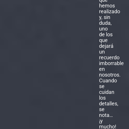
Cuando
se
cuidan
los
detalles,
se
nota…
¡y
mucho!