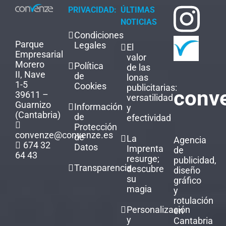
PRIVACIDAD:
ÚLTIMAS
NOTICIAS
Condiciones
Parque
Legales
El
Empresarial
valor
Morero
Política
de las
II, Nave
de
lonas
1-5
Cookies
publicitarias:
conv
39611 –
versatilidad
Guarnizo
Información
y
(Cantabria)
de
efectividad
Protección
convenze@convenze.es
de
La
Agencia
674 32
Datos
Imprenta
de
64 43
resurge;
publicidad,
Transparencia
descubre
diseño
su
gráfico
magia
y
rotulación
Personalización
en
y
Cantabria