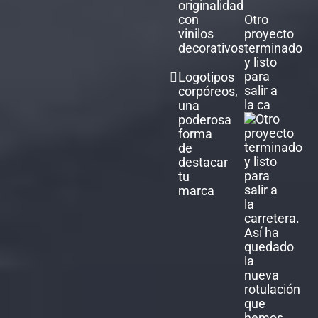
originalidad
con
Otro
vinilos
proyecto
decorativos
terminado
y listo
para
Logotipos
salir a
corpóreos,
la ca
una
poderosa
forma
de
destacar
tu
marca