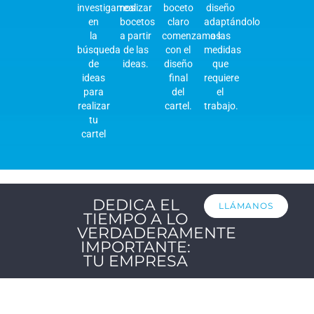
investigamos
realizar
boceto
diseño
en
bocetos
claro
adaptándolo
la
a partir
comenzamos
a las
búsqueda
de las
con el
medidas
de
ideas.
diseño
que
ideas
final
requiere
para
del
el
realizar
cartel.
trabajo.
tu
cartel
DEDICA EL
LLÁMANOS
TIEMPO A LO
VERDADERAMENTE
IMPORTANTE:
TU EMPRESA